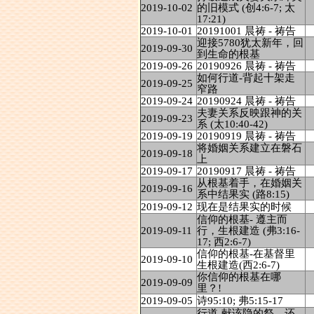
2019-10-02
的旧模式 (创4:6-7; 太
17:21)
2019-10-01
20191001 晨祷 - 祷告
迎接5780犹太新年，回
2019-09-30
到生命的根基
2019-09-26
20190926 晨祷 - 祷告
如何行道-背起十架走
2019-09-25
窄路
2019-09-24
20190924 晨祷 - 祷告
夫妻关系反映跟神的关
2019-09-23
系 (太10:40-42)
2019-09-19
20190919 晨祷 - 祷告
将婚姻关系建立在磐石
2019-09-18
上
2019-09-17
20190917 晨祷 - 祷告
从根基着手，在婚姻关
2019-09-16
系中结果实 (路8:15)
2019-09-12
现在是结果实的时候
信仰的根基- 遵主而
2019-09-11
行，生根建造 (弗3:16-
17; 西2:6-7)
信仰的根基-在基督里
2019-09-10
生根建造(西2:6-7)
你信仰的根基在哪
2019-09-09
里？!
2019-09-05
诗95:10; 弗5:15-17
行道-献该隐的祭，还