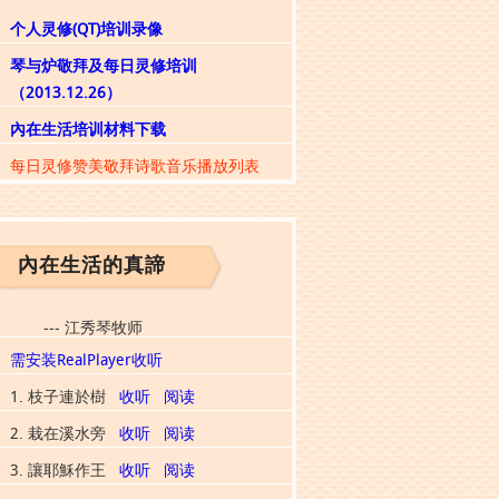
个人灵修(QT)培训录像
琴与炉敬拜及每日灵修培训
（2013.12.26）
內在生活培训材料下载
每日灵修赞美敬拜诗歌音乐播放列表
內在生活的真諦
--- 江秀琴牧师
需安装RealPlayer收听
1. 枝子連於樹
收听
阅读
2. 栽在溪水旁
收听
阅读
3. 讓耶穌作王
收听
阅读