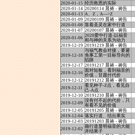
2020-01-15
经历救恩的实际
2020-01-14
20200114 晨祷 - 祷告
2020-01-13
A、Z，A--->Z
2020-01-09
20200109 晨祷 - 祷告
2020-01-08
靠着圣灵在家中行道
2020-01-07
20200107 晨祷 - 祷告
2020爱中行道-以福音
2020-01-06
和与神的关系为动力
2019-12-19
20191219 晨祷 - 祷告
与福气教会对接，要避
2019-12-18
免事工第一目标导向的
陷阱
2019-12-17
20191217 晨祷 - 祷告
面对短板，看到福音的
2019-12-16
价值，甘愿付代价
2019-12-12
20191212 晨祷 - 祷告
看见种子-Z点，看见自
2019-12-11
己-A点
2019-12-10
20191210 晨祷 - 祷告
没有付不起的代价，只
2019-12-09
有看不见的价值
2019-12-05
20191205 晨祷 - 祷告
2019-12-04
落实行道、结出果实
2019-12-03
20191203 晨祷 - 祷告
藉行道显明福音的大能
2019-12-02
并结果子