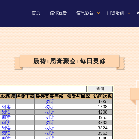
首页
信仰宣告
信息影音
门徒培训
晨祷+恩膏聚会+每日灵修
在线阅读
纲要下载
晨祷赞美等候
领受与回应
访问次数
收听
805
阅读
收听
1308
阅读
收听
4208
阅读
收听
3953
阅读
收听
3892
阅读
收听
3824
阅读
收听
3963
阅读
收听
3580