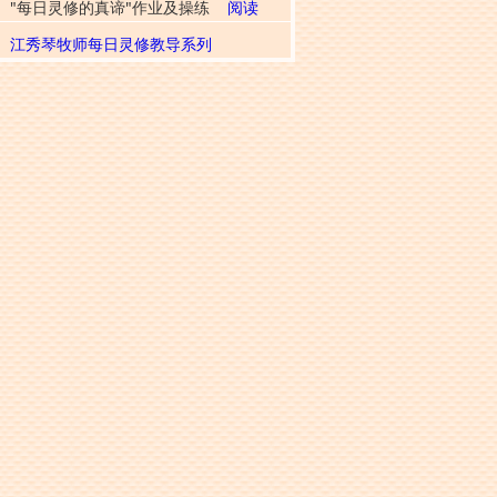
"每日灵修的真谛"作业及操练
阅读
江秀琴牧师每日灵修教导系列